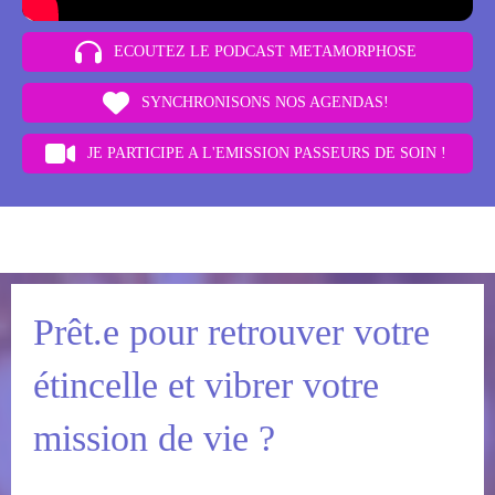
ECOUTEZ LE PODCAST METAMORPHOSE
SYNCHRONISONS NOS AGENDAS!
JE PARTICIPE A L'EMISSION PASSEURS DE SOIN !
Prêt.e pour retrouver votre
étincelle et vibrer votre
mission de vie ?