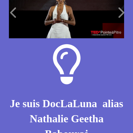
Je suis DocLaLuna alias
Nathalie Geetha