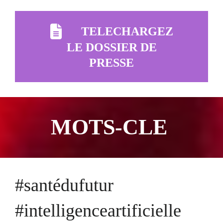
TELECHARGEZ
LE DOSSIER DE
PRESSE
MOTS-CLE
#santédufutur
#intelligenceartificielle