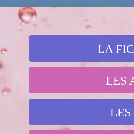
LA FI
LES 
LES