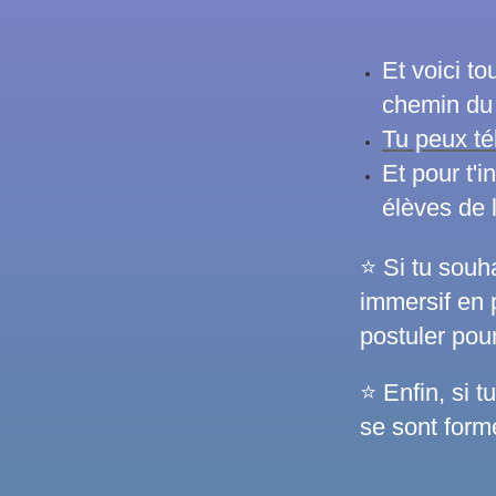
Et voici t
chemin du
Tu peux té
Et pour t
'i
élèves de 
⭐ Si tu souha
immersif en 
postuler pou
⭐ Enfin, si 
se sont form