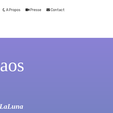
A Propos
Presse
Contact
haos
ocLaLuna