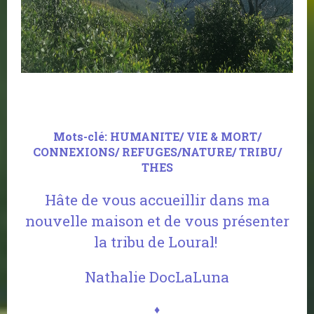
Mots-clé: HUMANITE/ VIE & MORT/
CONNEXIONS/ REFUGES/NATURE/ TRIBU/
THES
Hâte de vous accueillir dans ma
nouvelle maison et de vous présenter
la tribu de Loural!
Nathalie DocLaLuna
♦