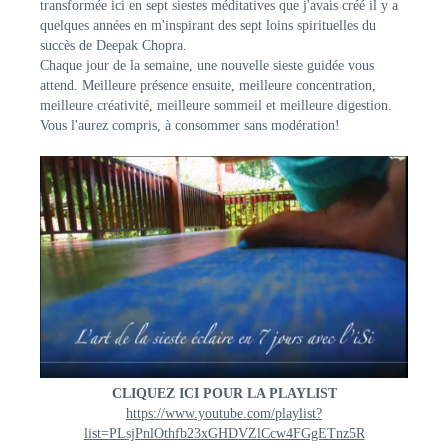
transformée ici en sept siestes méditatives que j'avais créé il y a
quelques années en m'inspirant des sept loins spirituelles du
succès de Deepak Chopra.
Chaque jour de la semaine, une nouvelle sieste guidée vous
attend. Meilleure présence ensuite, meilleure concentration,
meilleure créativité, meilleure sommeil et meilleure digestion.
Vous l'aurez compris, à consommer sans modération!
CLIQUEZ ICI POUR LA PLAYLIST
https://www.youtube.com/playlist?
list=PLsjPnlOthfb23xGHDVZlCcw4FGgETnz5R