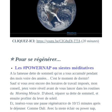
CLIQUEZ-ICI:
https://youtu.be/CIG8uDl-TTA
(
20 minutes
)
⭐ Pour se régénérer...
Les #POWERNAP ou siestes méditatives
A la fameuse dette de sommeil qu'on a tous accumulé pendant
des mois voire des années... C'est le moment de dormir!
Sauf si vous avez encore des horaires de travail imposés, mon
conseil, jetez votre réveil avant de vous lancer dans les routines
du
Morning Miracle
. D'abord, réparer sa dette de sommeil, et
ensuite profiter du lever de soleil.
Et, insérez-vous une pause régénératrice de 10/15 minutes après
le déjeuner. Comme Dali. Avec la sieste éclair ou power nap,